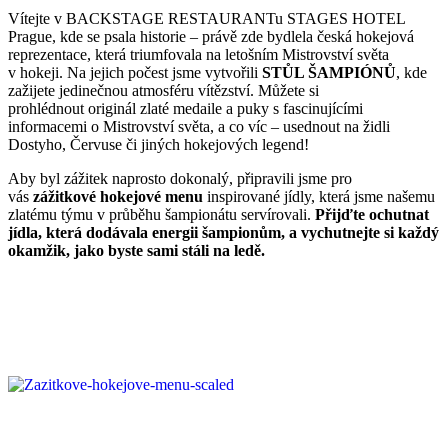
Vítejte v BACKSTAGE RESTAURANTu STAGES HOTEL
Prague, kde se psala historie – právě zde bydlela česká hokejová
reprezentace, která triumfovala na letošním Mistrovství světa
v hokeji. Na jejich počest jsme vytvořili
STŮL ŠAMPIÓNŮ
, kde
zažijete jedinečnou atmosféru vítězství. Můžete si
prohlédnout originál zlaté medaile a puky s fascinujícími
informacemi o Mistrovství světa, a co víc – usednout na židli
Dostyho, Červuse či jiných hokejových legend!
Aby byl zážitek naprosto dokonalý, připravili jsme pro
vás
zážitkové hokejové menu
inspirované jídly, která jsme našemu
zlatému týmu v průběhu šampionátu servírovali.
Přijďte ochutnat
jídla, která dodávala energii šampionům, a vychutnejte si každý
okamžik, jako byste sami stáli na ledě.