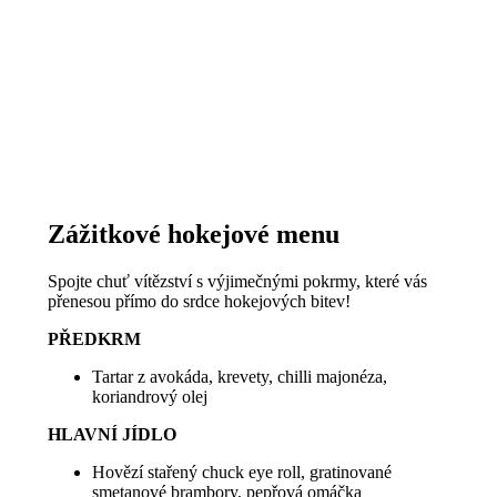
Zážitkové hokejové menu
Spojte chuť vítězství s výjimečnými pokrmy, které vás
přenesou přímo do srdce hokejových bitev!
PŘEDKRM
Tartar z avokáda, krevety, chilli majonéza,
koriandrový olej
HLAVNÍ JÍDLO
Hovězí stařený chuck eye roll, gratinované
smetanové brambory, pepřová omáčka