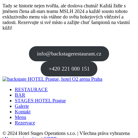
Tady se historie nejen tvořila, ale doslova chutná! Každá židle s
jménem člena all-stars teamu MSLH 2024 a každé sousto tohoto
exkluzivního menu vás vtáhne do světa hokejových vítězství a
radosti. Rezervujte si své místo a zažijte chuť šampionů na vlastní
kůži!
info@backstagerestaurant.cz
+420 221 000 151
RESTAURACE
BAR
STAGES HOTEL Prague
Galerie
Kontakt
Menu
Rezervace
© 2024 Hotel Stages Operations s.r.o. | Všechna práva vyhrazena